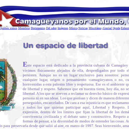
Quiénes somos
Miembros
Documentos
Del saber
Imágenes
Música
Noticias
Miscelánea
¡Gracias!
Ayuda
Enlace
E
ste espacio está dedicado a la provincia cubana de Camagüe
vivimos físicamente alejados de ella, desperdigados por todo 
persisten. Aunque no es un lugar exclusivo para nosotros: per
cualquier lugar, origen o pensamiento -camagüeyanos o no, 
bienvenidas a esta palestra libre y respetuosa. Ese es el ambiente 
de libertad y respeto. Sabemos que en nuestra tierra, hoy día, no s
libertad. A los que se atreven a reclamar su derecho básico de expresi
persona ni en sus ideas. Los que piensan y dicen de manera diferente
perseguidos, encarcelados. De cara a esa injusticia es que reclamamo
y todos los que quieran participar aquí, Libertad y Respeto. 
expresión, dentro de los límites que fijan la libertad de los dem
convivencia civilizada y el debate sano y constructivo. Respeto a 
formas de pensar, a la diversidad de modos de entender las cosas. 
do para preservarla desde que salió al aire, en marzo de 1997. Seas bienvenido, amab