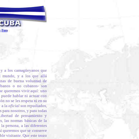
s
Foro
y y a los camagüeyanos que
el mundo, y a los que allá
sonas de buena voluntad de
cubanos o no cubanos- son
que queremos vivir aquí: uno
e puede hablar ni actuar con
ón no se les respeta ni en su
 a la
oficial
son repudiados,
s para nosotros, y para todas
Libertad de pensamiento y
ás, las normas básicas de la
la persona, a las diferentes
Así queremos que se conserve
le visitante. Que este trozo