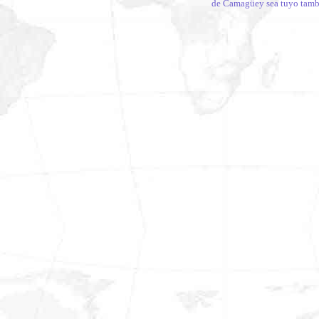
de Camagüey sea tuyo tamb